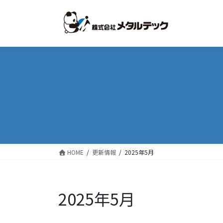
コ
ナ
ン
ビ
テ
ゲ
ン
ー
ツ
シ
に
ョ
移
ン
動
に
移
動
HOME
更新情報
2025年5月
2025年5月