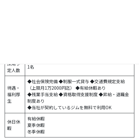
玉掛け・クレーンの資格のある方歓迎！
＝＝以前はこんな仕事をしていたスタッフが活躍中＝
応募資
＝
格
ドライバー/配送/軽貨物ドライバー/配達/運送/ 軽貨
物/営業/在宅ワーク/在宅勤務/ルート営業/
リフォーム営業/介護職/清掃/警備員/製造業/ 軽作業/
工場/検査/軽作業スタッフ/組立/食品製造/
フォークリフト/ピッキング/仕分け/倉庫内作業
採用予
1名
定人数
◆社会保険完備 ◆制服一式貸与 ◆交通費規定支給
待遇・
（上限月1万2000円迄） ◆有給休暇あり
福利厚
◆残業手当支給 ◆資格取得支援制度 ◆昇給・退職金
生
制度あり
◆当社が契約しているジムを無料で利用OK
有給休暇
休日休
夏季休暇
暇
冬季休暇