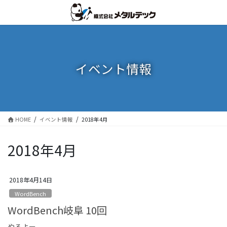
コ
ナ
ン
ビ
テ
ゲ
ン
ー
ツ
シ
に
ョ
イベント情報
移
ン
動
に
移
動
HOME
イベント情報
2018年4月
2018年4月
2018年4月14日
WordBench
WordBench岐阜 10回
やるよー