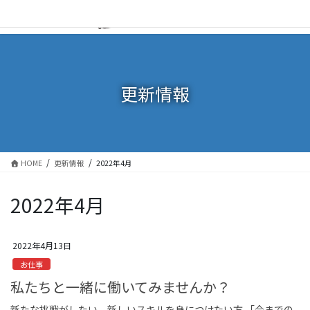
コ
ナ
ン
ビ
テ
ゲ
ン
ー
ツ
シ
に
ョ
更新情報
移
ン
動
に
移
動
HOME
更新情報
2022年4月
2022年4月
2022年4月13日
お仕事
私たちと一緒に働いてみませんか？
新たな挑戦がしたい、新しいスキルを身につけたい方 「今までの