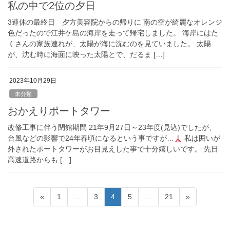
私の中で2位の夕日
3連休の最終日 夕方美容院からの帰りに 南の空が綺麗なオレンジ
色だったので江井ケ島の海岸を走って帰宅しました。 海岸にはた
くさんの家族連れが、太陽が海に沈むのを見ていました。 太陽
が、沈む時に海面に映った太陽とで、だるま […]
2023年10月29日
未分類
おかえりポートタワー
改修工事に伴う閉館期間 21年9月27日～23年度(見込)でしたが、
台風などの影響で24年春頃になるという事ですが…
私は囲いが
外されたポートタワーがお目見えした事で十分嬉しいです。 先日
高速道路からも […]
投
固
固
固
固
固
«
1
…
3
4
5
…
21
»
稿
定
定
定
定
定
ペ
ペ
ペ
ペ
ペ
の