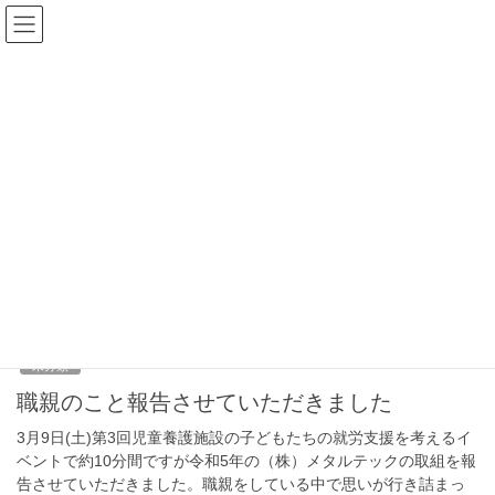
コ
ナ
株式会社メタルテック
ン
ビ
テ
ゲ
ン
ー
ツ
シ
2024年3月19日
へ
ョ
業務日記
ス
ン
ちょっと大作です
キ
に
ッ
移
銀粘土のペーストを葉っぱに塗って800度の釜で5分焼くと葉っぱ
プ
動
は焼け落ちて銀粘土の葉っぱのみ残ります。葉脈まで、くっきり
残っています。花の真ん中にクリスタルのストーンを入れてパー
ルはワイヤーで、ねじねじと巻き付けます。
2024年3月10日
未分類
職親のこと報告させていただきました
3月9日(土)第3回児童養護施設の子どもたちの就労支援を考えるイ
ベントで約10分間ですが令和5年の（株）メタルテックの取組を報
告させていただきました。職親をしている中で思いが行き詰まっ