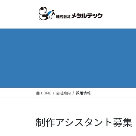
コ
ナ
ン
ビ
テ
ゲ
ン
ー
ツ
シ
に
ョ
移
ン
動
に
移
動
HOME
会社案内
採用情報
制作アシスタント募集