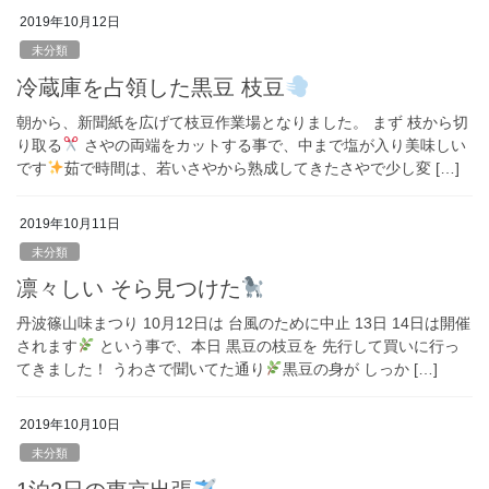
2019年10月12日
未分類
冷蔵庫を占領した黒豆 枝豆
朝から、新聞紙を広げて枝豆作業場となりました。 まず 枝から切
り取る
さやの両端をカットする事で、中まで塩が入り美味しい
です
茹で時間は、若いさやから熟成してきたさやで少し変 […]
2019年10月11日
未分類
凛々しい そら見つけた
丹波篠山味まつり 10月12日は 台風のために中止 13日 14日は開催
されます
という事で、本日 黒豆の枝豆を 先行して買いに行っ
てきました！ うわさで聞いてた通り
黒豆の身が しっか […]
2019年10月10日
未分類