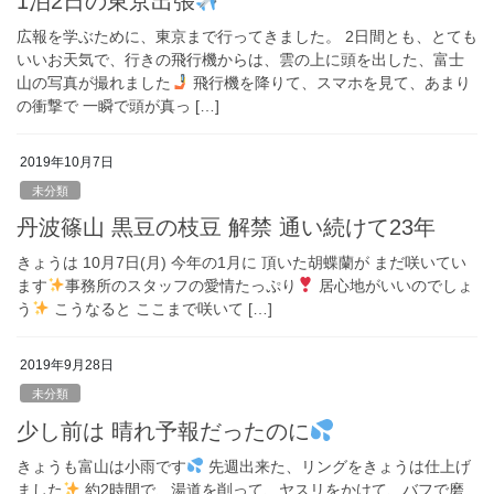
1泊2日の東京出張
広報を学ぶために、東京まで行ってきました。 2日間とも、とても
いいお天気で、行きの飛行機からは、雲の上に頭を出した、富士
山の写真が撮れました
飛行機を降りて、スマホを見て、あまり
の衝撃で 一瞬で頭が真っ […]
2019年10月7日
未分類
丹波篠山 黒豆の枝豆 解禁 通い続けて23年
きょうは 10月7日(月) 今年の1月に 頂いた胡蝶蘭が まだ咲いてい
ます
事務所のスタッフの愛情たっぷり
居心地がいいのでしょ
う
こうなると ここまで咲いて […]
2019年9月28日
未分類
少し前は 晴れ予報だったのに
きょうも富山は小雨です
先週出来た、リングをきょうは仕上げ
ました
約2時間で、湯道を削って、ヤスリをかけて、バフで磨