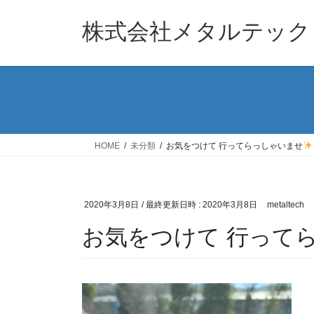
コ
ナ
ン
ビ
株式会社メタルテック
テ
ゲ
ン
ー
ツ
シ
へ
ョ
ス
ン
キ
に
ッ
移
HOME
未分類
お気をつけて 行ってらっしゃいませ
プ
動
2020年3月8日
/ 最終更新日時 :
2020年3月8日
metaltech
お気をつけて 行って